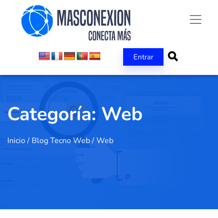
Entrar
Categoría:
Web
Inicio
/
Blog Tecno Web
/
Web