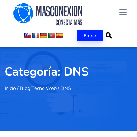
Entrar
Categoría:
DNS
Inicio
/
Blog Tecno Web
/
DNS