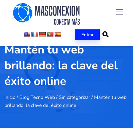
Entrar
Mantén tu web
brillando: la clave del
éxito online
Inicio
/
Blog Tecno Web
/
Sin categorizar
/
Mantén tu web
brillando: la clave del éxito online