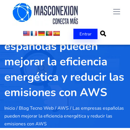
Las empresas
Entrar
españolas pueden
mejorar la eficiencia
energética y reducir las
emisiones con AWS
Inicio
/
Blog Tecno Web
/
AWS
/
Las empresas españolas
pueden mejorar la eficiencia energética y reducir las
emisiones con AWS