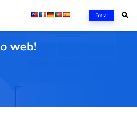
Entrar
ño web!